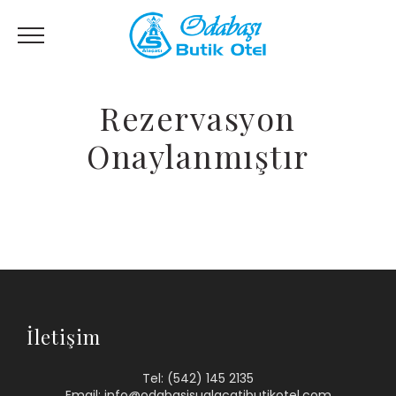
Rezervasyon
Onaylanmıştır
İletişim
Tel: (542) 145 2135
Email: info@odabasisualacatibutikotel.com