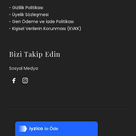
Gizlilik Politikası
Üyelik Sözleşmesi
Geri Ödeme ve İade Politikası
Kişisel Verilerin Korunması (KVKK)
Bizi Takip Edin
Sosyal Medya


Tek Tıkla Ödeme Kolaylığı
7/24 Canlı Destek
© 2022 Odabaşı Alaçatı Otel
%100 Sorunsuz Alışveriş